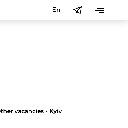
En
Uk
ther vacancies - Kyiv