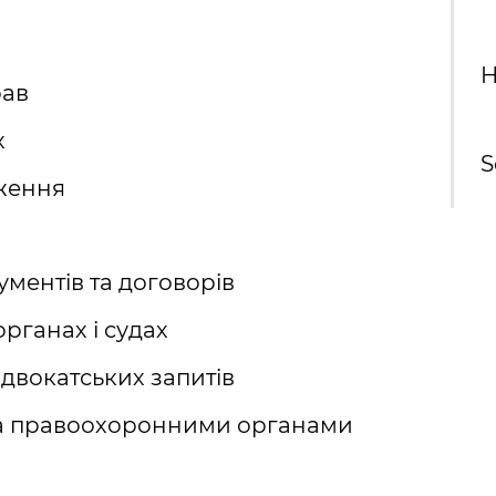
H
рав
х
S
ження
ментів та договорів
рганах і судах
адвокатських запитів
та правоохоронними органами