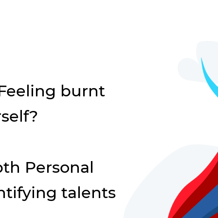
 Feeling burnt
self?
th Personal
tifying talents