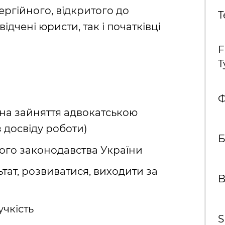
ергійного, відкритого до
T
ідчені юристи, так і початківці
F
T
Ф
 на зайняття адвокатською
з досвіду роботи)
Б
ого законодавства України
тат, розвиватися, виходити за
B
учкість
S