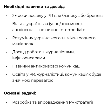
Необхідні навички та досвід:
2+ роки досвіду у PR для бізнесу або брендів
Вільна українська (усно/письмово),
англійська — не нижче Intermediate
Розуміння українського та міжнародного
медіаполя
Досвід роботи з журналістами,
інфлюенсерами
Навички антикризової комунікації
Освіта у PR, журналістиці, комунікаціях буде
значною перевагою
Основні задачі:
Розробка та впровадження PR-стратегії